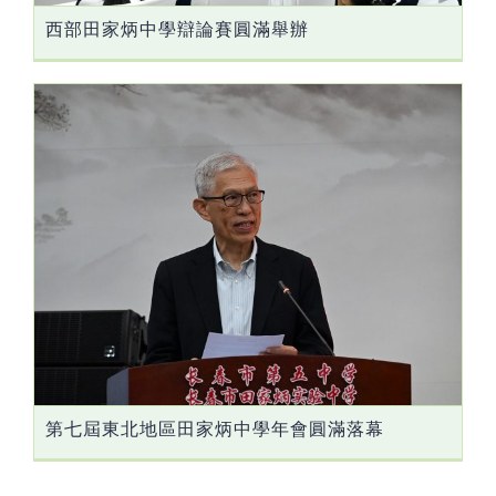
西部田家炳中學辯論賽圓滿舉辦
第七屆東北地區田家炳中學年會圓滿落幕